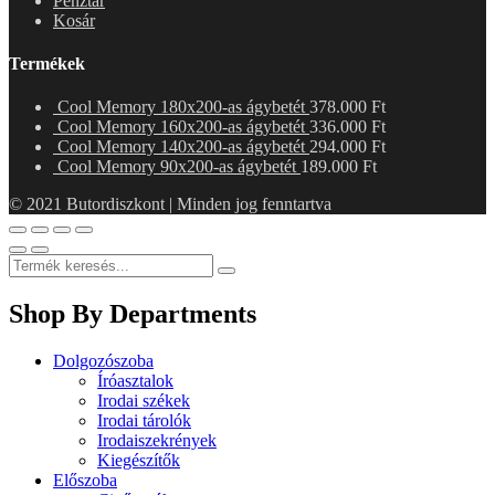
Pénztár
Kosár
Termékek
Cool Memory 180x200-as ágybetét
378.000
Ft
Cool Memory 160x200-as ágybetét
336.000
Ft
Cool Memory 140x200-as ágybetét
294.000
Ft
Cool Memory 90x200-as ágybetét
189.000
Ft
© 2021 Butordiszkont | Minden jog fenntartva
Shop By Departments
Dolgozószoba
Íróasztalok
Irodai székek
Irodai tárolók
Irodaiszekrények
Kiegészítők
Előszoba