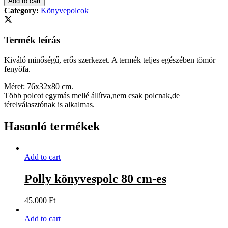
Add to cart
/3
Category:
Könyvepolcok
polccal
quantity
Termék leírás
Kiváló minőségű, erős szerkezet. A termék teljes egészében tömör
fenyőfa.
Méret: 76x32x80 cm.
Több polcot egymás mellé állítva,nem csak polcnak,de
térelválasztónak is alkalmas.
Hasonló termékek
Add to cart
Polly könyvespolc 80 cm-es
45.000
Ft
Add to cart