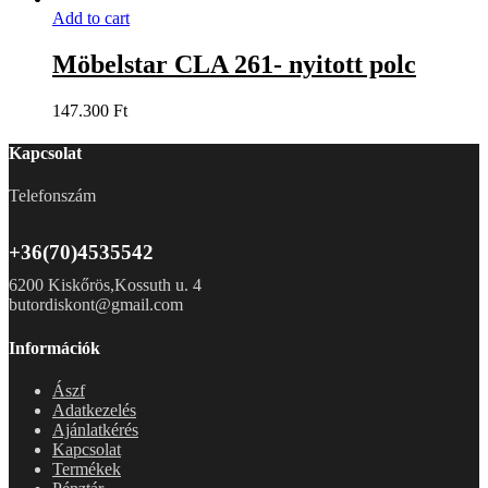
Add to cart
Möbelstar CLA 261- nyitott polc
147.300
Ft
Kapcsolat
Telefonszám
+36(70)4535542
6200 Kiskőrös,Kossuth u. 4
butordiskont@gmail.com
Információk
Ászf
Adatkezelés
Ajánlatkérés
Kapcsolat
Termékek