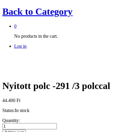
Back to
Category
0
No products in the cart.
Log in
Nyitott polc -291 /3 polccal
44.400
Ft
Status:
In stock
Nyitott
Quantity:
polc
-291