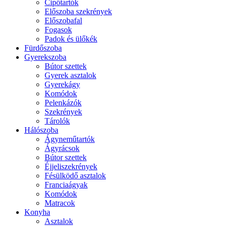
Cipőtartók
Előszoba szekrények
Előszobafal
Fogasok
Padok és ülőkék
Fürdőszoba
Gyerekszoba
Bútor szettek
Gyerek asztalok
Gyerekágy
Komódok
Pelenkázók
Szekrények
Tárolók
Hálószoba
Ágyneműtartók
Ágyrácsok
Bútor szettek
Éjjeliszekrények
Fésülködő asztalok
Franciaágyak
Komódok
Matracok
Konyha
Asztalok