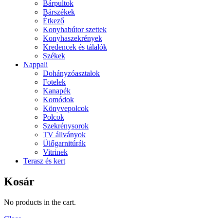
Bárpultok
Bárszékek
Étkező
Konyhabútor szettek
Konyhaszekrények
Kredencek és tálalók
Székek
Nappali
Dohányzóasztalok
Fotelek
Kanapék
Komódok
Könyvepolcok
Polcok
Szekrénysorok
TV állványok
Ülőgarnitúrák
Vitrinek
Terasz és kert
Kosár
No products in the cart.