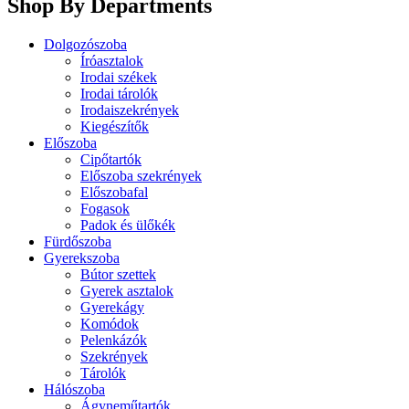
Shop By Departments
Dolgozószoba
Íróasztalok
Irodai székek
Irodai tárolók
Irodaiszekrények
Kiegészítők
Előszoba
Cipőtartók
Előszoba szekrények
Előszobafal
Fogasok
Padok és ülőkék
Fürdőszoba
Gyerekszoba
Bútor szettek
Gyerek asztalok
Gyerekágy
Komódok
Pelenkázók
Szekrények
Tárolók
Hálószoba
Ágyneműtartók