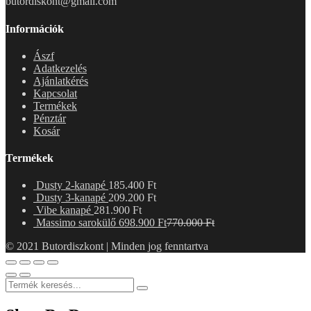
butordiskont@gmail.com
Információk
Ászf
Adatkezelés
Ajánlatkérés
Kapcsolat
Termékek
Pénztár
Kosár
Termékek
Dusty 2-kanapé
185.400
Ft
Dusty 3-kanapé
209.200
Ft
Vibe kanapé
281.900
Ft
Massimo sarokülő
698.900
Ft
770.000
Ft
© 2021 Butordiszkont | Minden jog fenntartva