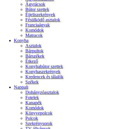
Ágyrácsok
Bútor szettek
Éjjeliszekrények
Fésülködő asztalok
Franciaágyak
Komódok
Matracok
Konyha
Asztalok
Bárpultok
Bárszékek
Étkező
Konyhabútor szettek
Konyhaszekrények
Kredencek és tálalók
Székek
Nappali
Dohányzóasztalok
Fotelek
Kanapék
Komódok
Könyvepolcok
Polcok
Szekrénysorok
TV állványok