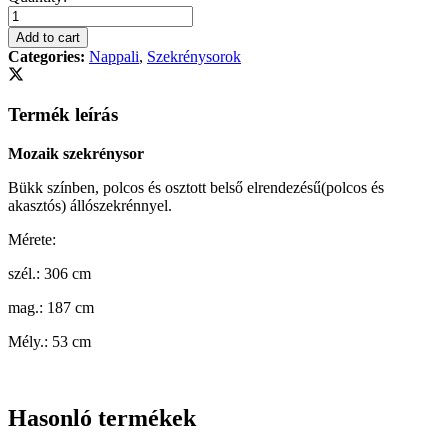
szekrénysor
306
Add to cart
cm-
Categories:
Nappali
,
Szekrénysorok
es
quantity
Termék leírás
Mozaik szekrénysor
Bükk színben, polcos és osztott belső elrendezésű(polcos és
akasztós) állószekrénnyel.
Mérete:
szél.: 306 cm
mag.: 187 cm
Mély.: 53 cm
Hasonló termékek