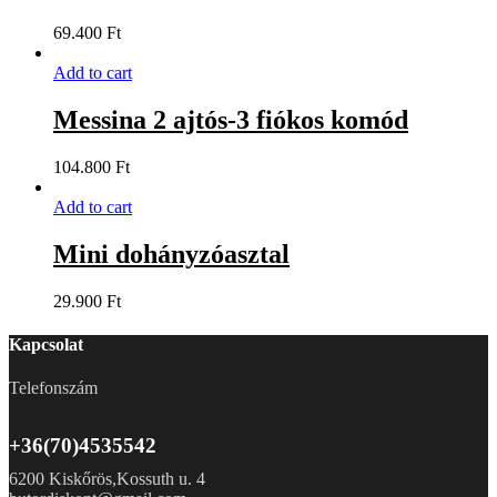
69.400
Ft
Add to cart
Messina 2 ajtós-3 fiókos komód
104.800
Ft
Add to cart
Mini dohányzóasztal
29.900
Ft
Kapcsolat
Telefonszám
+36(70)4535542
6200 Kiskőrös,Kossuth u. 4