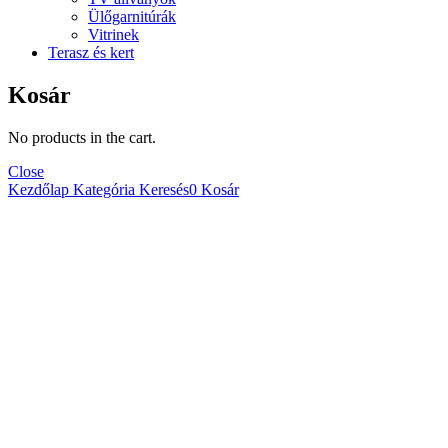
Ülőgarnitúrák
Vitrinek
Terasz és kert
Kosár
No products in the cart.
Close
Kezdőlap
Kategória
Keresés
0
Kosár