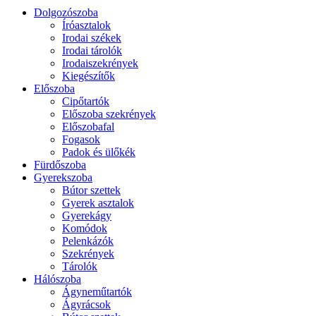
Dolgozószoba
Íróasztalok
Irodai székek
Irodai tárolók
Irodaiszekrények
Kiegészítők
Előszoba
Cipőtartók
Előszoba szekrények
Előszobafal
Fogasok
Padok és ülőkék
Fürdőszoba
Gyerekszoba
Bútor szettek
Gyerek asztalok
Gyerekágy
Komódok
Pelenkázók
Szekrények
Tárolók
Hálószoba
Ágyneműtartók
Ágyrácsok