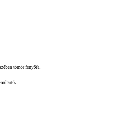
észében tömör fenyőfa.
eműtartó.