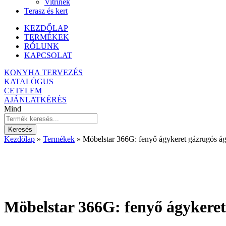
Vitrinek
Terasz és kert
KEZDŐLAP
TERMÉKEK
RÓLUNK
KAPCSOLAT
KONYHA TERVEZÉS
KATALÓGUS
CETELEM
AJÁNLATKÉRÉS
Mind
Keresés
Kezdőlap
»
Termékek
»
Möbelstar 366G: fenyő ágykeret gázrugós á
Möbelstar 366G: fenyő ágykere