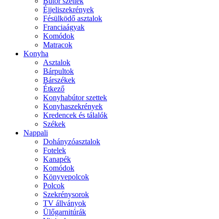
Bútor szettek
Éjjeliszekrények
Fésülködő asztalok
Franciaágyak
Komódok
Matracok
Konyha
Asztalok
Bárpultok
Bárszékek
Étkező
Konyhabútor szettek
Konyhaszekrények
Kredencek és tálalók
Székek
Nappali
Dohányzóasztalok
Fotelek
Kanapék
Komódok
Könyvepolcok
Polcok
Szekrénysorok
TV állványok
Ülőgarnitúrák