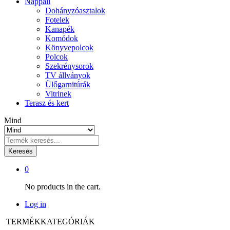
Nappali
Dohányzóasztalok
Fotelek
Kanapék
Komódok
Könyvepolcok
Polcok
Szekrénysorok
TV állványok
Ülőgarnitúrák
Vitrinek
Terasz és kert
Mind
Keresés
0
No products in the cart.
Log in
TERMÉKKATEGÓRIÁK