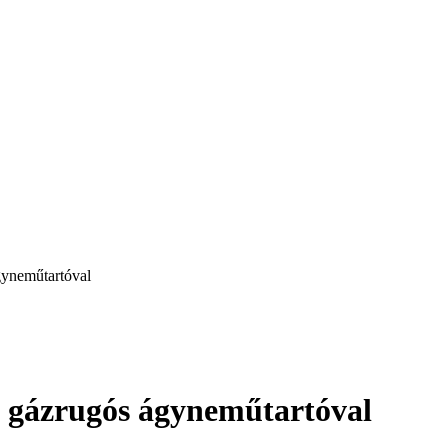
gyneműtartóval
t gázrugós ágyneműtartóval