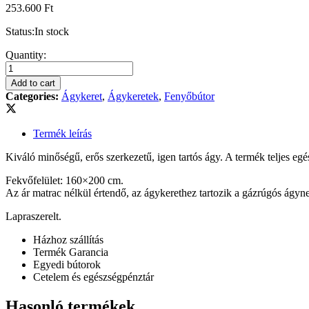
253.600
Ft
Status:
In stock
Möbelstar
Quantity:
366G:
fenyő
Add to cart
ágykeret
Categories:
Ágykeret
,
Ágykeretek
,
Fenyőbútor
gázrugós
ágyneműtartóval
quantity
Termék leírás
Kiváló minőségű, erős szerkezetű, igen tartós ágy. A termék teljes eg
Fekvőfelület: 160×200 cm.
Az ár matrac nélkül értendő, az ágykerethez tartozik a gázrúgós ágyn
Lapraszerelt.
Házhoz szállítás
Termék Garancia
Egyedi bútorok
Cetelem és egészségpénztár
Hasonló termékek