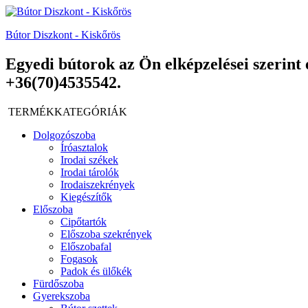
Bútor Diszkont - Kiskőrös
Egyedi bútorok az Ön elképzelései szerint 
+36(70)4535542.
TERMÉKKATEGÓRIÁK
Dolgozószoba
Íróasztalok
Irodai székek
Irodai tárolók
Irodaiszekrények
Kiegészítők
Előszoba
Cipőtartók
Előszoba szekrények
Előszobafal
Fogasok
Padok és ülőkék
Fürdőszoba
Gyerekszoba