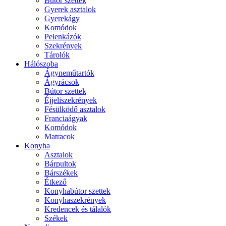
Bútor szettek
Gyerek asztalok
Gyerekágy
Komódok
Pelenkázók
Szekrények
Tárolók
Hálószoba
Ágyneműtartók
Ágyrácsok
Bútor szettek
Éjjeliszekrények
Fésülködő asztalok
Franciaágyak
Komódok
Matracok
Konyha
Asztalok
Bárpultok
Bárszékek
Étkező
Konyhabútor szettek
Konyhaszekrények
Kredencek és tálalók
Székek