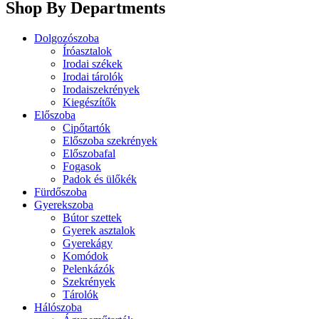
Shop By Departments
Dolgozószoba
Íróasztalok
Irodai székek
Irodai tárolók
Irodaiszekrények
Kiegészítők
Előszoba
Cipőtartók
Előszoba szekrények
Előszobafal
Fogasok
Padok és ülőkék
Fürdőszoba
Gyerekszoba
Bútor szettek
Gyerek asztalok
Gyerekágy
Komódok
Pelenkázók
Szekrények
Tárolók
Hálószoba