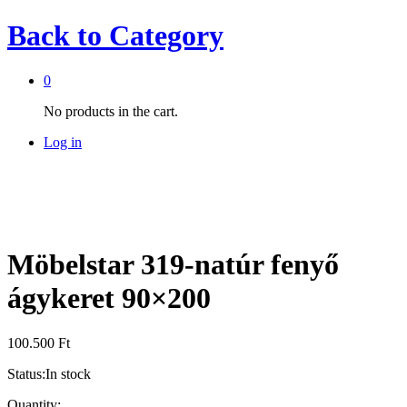
Back to
Category
0
No products in the cart.
Log in
Möbelstar 319-natúr fenyő
ágykeret 90×200
100.500
Ft
Status:
In stock
Möbelstar
Quantity: