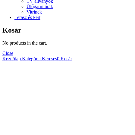
TV állványok
Ülőgarnitúrák
Vitrinek
Terasz és kert
Kosár
No products in the cart.
Close
Kezdőlap
Kategória
Keresés
0
Kosár