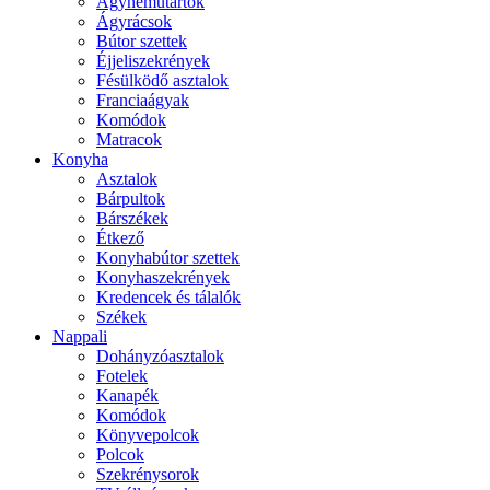
Ágyneműtartók
Ágyrácsok
Bútor szettek
Éjjeliszekrények
Fésülködő asztalok
Franciaágyak
Komódok
Matracok
Konyha
Asztalok
Bárpultok
Bárszékek
Étkező
Konyhabútor szettek
Konyhaszekrények
Kredencek és tálalók
Székek
Nappali
Dohányzóasztalok
Fotelek
Kanapék
Komódok
Könyvepolcok
Polcok
Szekrénysorok