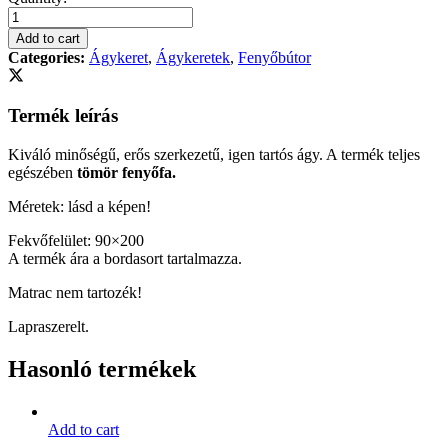
319-
natúr
Add to cart
fenyő
Categories:
Ágykeret
,
Ágykeretek
,
Fenyőbútor
ágykeret
90x200
quantity
Termék leírás
Kiváló minőségű, erős szerkezetű, igen tartós ágy. A termék teljes
egészében
tömör fenyőfa.
Méretek: lásd a képen!
Fekvőfelület: 90×200
A termék ára a bordasort tartalmazza.
Matrac nem tartozék!
Lapraszerelt.
Hasonló termékek
Add to cart