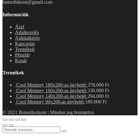
butordiskont@gmail.com
Információk
Ászf
Adatkezelés
Ajánlatkérés
Kapcsolat
Termékek
Pénztár
Kosár
Termékek
Cool Memory 180x200-as ágybetét
378.000
Ft
Cool Memory 160x200-as ágybetét
336.000
Ft
Cool Memory 140x200-as ágybetét
294.000
Ft
Cool Memory 90x200-as ágybetét
189.000
Ft
© 2021 Butordiszkont | Minden jog fenntartva