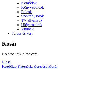
Komódok
Könyvepolcok
Polcok
Szekrénysorok
TV állványok
Ülőgarnitúrák
Vitrinek
Terasz és kert
Kosár
No products in the cart.
Close
Kezdőlap
Kategória
Keresés
0
Kosár