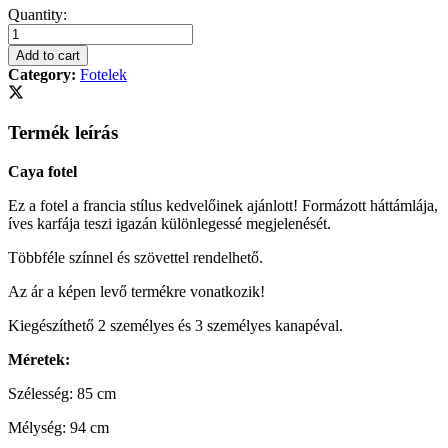
Caya
Quantity:
fotel
quantity
Add to cart
Category:
Fotelek
Termék leírás
Caya fotel
Ez a fotel a francia stílus kedvelőinek ajánlott! Formázott háttámlája,
íves karfája teszi igazán különlegessé megjelenését.
Többféle színnel és szövettel rendelhető.
Az ár a képen levő termékre vonatkozik!
Kiegészíthető 2 személyes és 3 személyes kanapéval.
Méretek:
Szélesség: 85 cm
Mélység: 94 cm