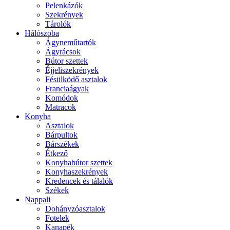
Pelenkázók
Szekrények
Tárolók
Hálószoba
Ágyneműtartók
Ágyrácsok
Bútor szettek
Éjjeliszekrények
Fésülködő asztalok
Franciaágyak
Komódok
Matracok
Konyha
Asztalok
Bárpultok
Bárszékek
Étkező
Konyhabútor szettek
Konyhaszekrények
Kredencek és tálalók
Székek
Nappali
Dohányzóasztalok
Fotelek
Kanapék