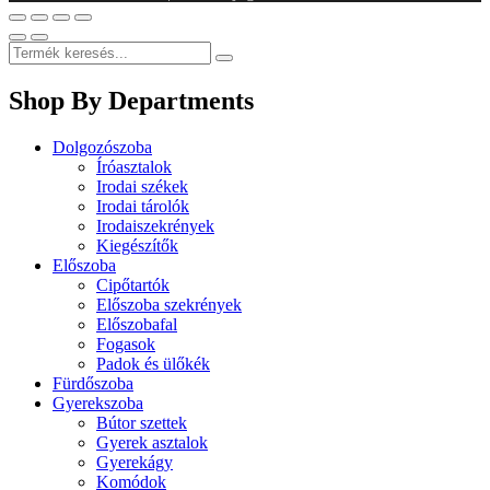
Shop By Departments
Dolgozószoba
Íróasztalok
Irodai székek
Irodai tárolók
Irodaiszekrények
Kiegészítők
Előszoba
Cipőtartók
Előszoba szekrények
Előszobafal
Fogasok
Padok és ülőkék
Fürdőszoba
Gyerekszoba
Bútor szettek
Gyerek asztalok
Gyerekágy
Komódok