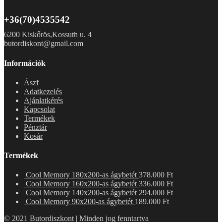
+36(70)4535542
6200 Kiskőrös,Kossuth u. 4
butordiskont@gmail.com
Információk
Ászf
Adatkezelés
Ajánlatkérés
Kapcsolat
Termékek
Pénztár
Kosár
Termékek
Cool Memory 180x200-as ágybetét
378.000
Ft
Cool Memory 160x200-as ágybetét
336.000
Ft
Cool Memory 140x200-as ágybetét
294.000
Ft
Cool Memory 90x200-as ágybetét
189.000
Ft
© 2021 Butordiszkont | Minden jog fenntartva